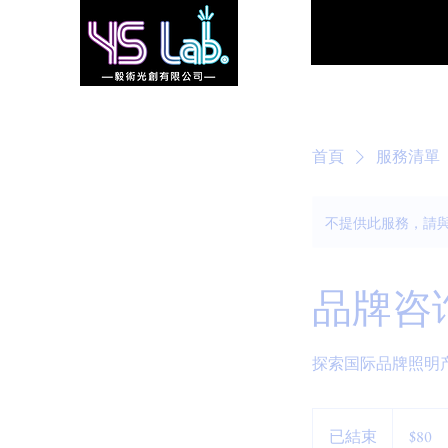
首頁
服務清單
不提供此服務，請
品牌咨
探索国际品牌照明
80
新
已結束
已
$80
台