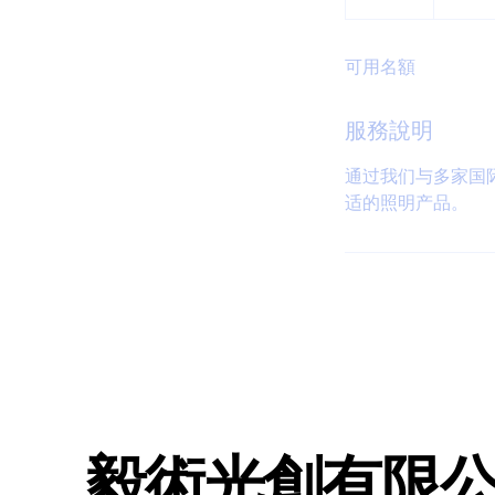
幣
結
束
可用名額
服務說明
通过我们与多家国
适的照明产品。
毅術光創有限