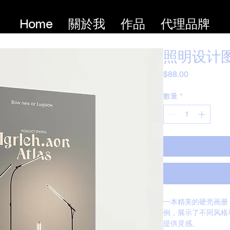
Home
關於我
作品
代理品牌
照明设计
價
$88.00
格
數量
*
一本精美的硬壳画册
例，展示了不同风格
提供灵感。