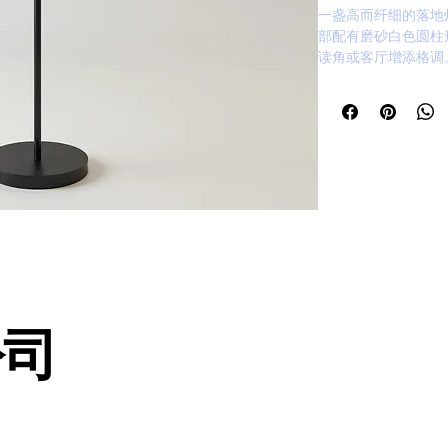
一盏高而纤细的落地
部配有磨砂白色圆柱
读角或客厅增添格调
公司