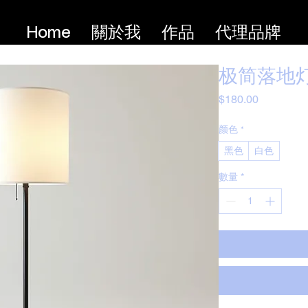
Home
關於我
作品
代理品牌
极简落地
價
$180.00
格
颜色
*
黑色
白色
數量
*