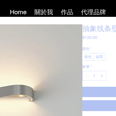
Home
關於我
作品
代理品牌
抽象线条
價
$120.00
格
颜色
*
银色
碳黑
數量
*