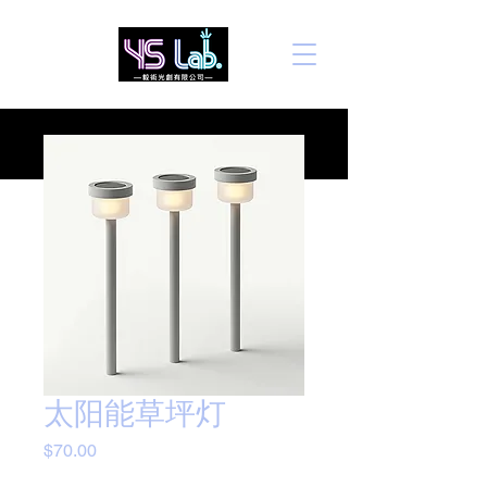
太阳能草坪灯
價
$70.00
格