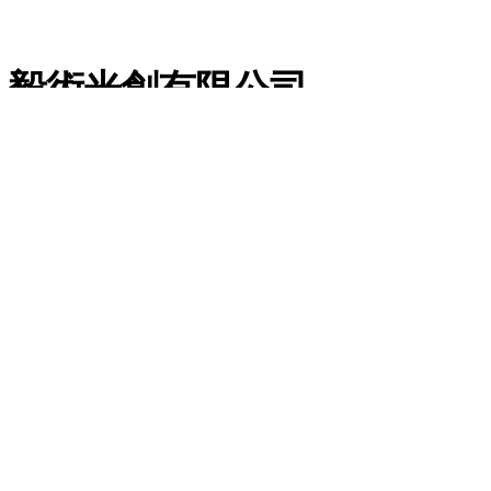
毅術光創有限公司
+88633248444
+886919781933
info@yslab.co
ysgclab@gamil.com
​桃園市蘆竹區埤腳街
186號1樓