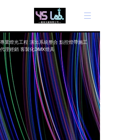
​專業燈光工程 演出系統整合 點控燈帶施工
​代理經銷 客製化DMX燈具